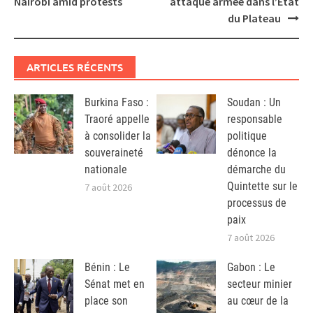
Nairobi amid protests
attaque armée dans l’Etat
du Plateau
ARTICLES RÉCENTS
Burkina Faso :
Soudan : Un
Traoré appelle
responsable
à consolider la
politique
souveraineté
dénonce la
nationale
démarche du
Quintette sur le
7 août 2026
processus de
paix
7 août 2026
Bénin : Le
Gabon : Le
Sénat met en
secteur minier
place son
au cœur de la