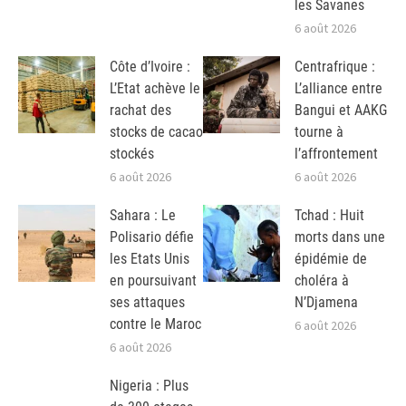
les Savanes
6 août 2026
Côte d’Ivoire :
Centrafrique :
L’Etat achève le
L’alliance entre
rachat des
Bangui et AAKG
stocks de cacao
tourne à
stockés
l’affrontement
6 août 2026
6 août 2026
Sahara : Le
Tchad : Huit
Polisario défie
morts dans une
les Etats Unis
épidémie de
en poursuivant
choléra à
ses attaques
N’Djamena
contre le Maroc
6 août 2026
6 août 2026
Nigeria : Plus