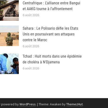
Centrafrique : L’alliance entre Bangui
et AAKG tourne à l’affrontement
6 août 2026
Sahara : Le Polisario défie les Etats
Unis en poursuivant ses attaques
contre le Maroc
6 août 2026
Tchad : Huit morts dans une épidémie
de choléra à N’Djamena
6 août 2026
y powered by
WordPress
.
|
Theme: Awaken by
ThemezHut
.