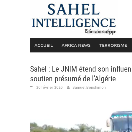
Skip
to
content
ACCUEIL
AFRICA NEWS
TERRORISME
Sahel : Le JNIM étend son influen
soutien présumé de l’Algérie
20 février 2026
Samuel Benshimon