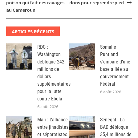
navigation
poison qui fait des ravages
dons pour reprendre pied
au Cameroun
ARTICLES RÉCENTS
RDC :
Somalie :
Washington
Puntland
débloque 242
s’empare d’une
millions de
base alliée au
dollars
gouvernement
supplémentaires
Fédéral
pour la lutte
6 août 2026
contre Ebola
6 août 2026
Mali : L’alliance
Sénégal : La
entre jihadistes
BAD débloque
et séparatistes
35,4 millions de