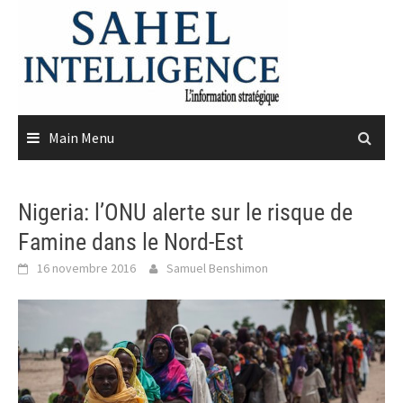
Skip
to
content
Main Menu
Nigeria: l’ONU alerte sur le risque de
Famine dans le Nord-Est
16 novembre 2016
Samuel Benshimon