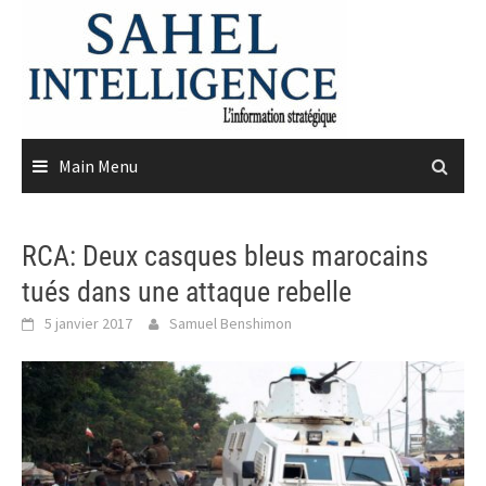
Skip
to
content
Main Menu
RCA: Deux casques bleus marocains
tués dans une attaque rebelle
5 janvier 2017
Samuel Benshimon