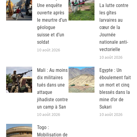
Une enquête
La lutte contre
ouverte après
les gîtes
le meurtre d’un
larvaires au
géologue
cœur de la
suisse et d’un
Journée
soldat
nationale anti-
vectorielle
10 août 2026
10 août 2026
Mali : Au moins
Egypte : Un
dix militaires
éboulement fait
tués dans une
un mort et cinq
attaque
blessés dans la
jihadiste contre
mine d’or de
un camp à San
Sukari
10 août 2026
10 août 2026
Togo :
Mobilisation de