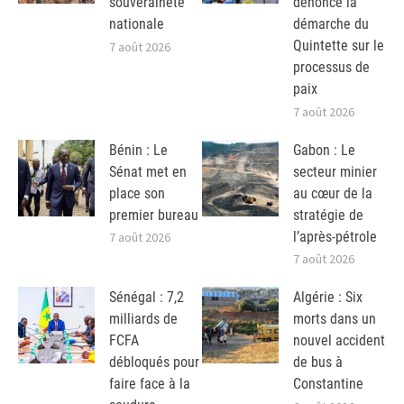
souveraineté
dénonce la
nationale
démarche du
Quintette sur le
7 août 2026
processus de
paix
7 août 2026
Bénin : Le
Gabon : Le
Sénat met en
secteur minier
place son
au cœur de la
premier bureau
stratégie de
l’après-pétrole
7 août 2026
7 août 2026
Sénégal : 7,2
Algérie : Six
milliards de
morts dans un
FCFA
nouvel accident
débloqués pour
de bus à
faire face à la
Constantine