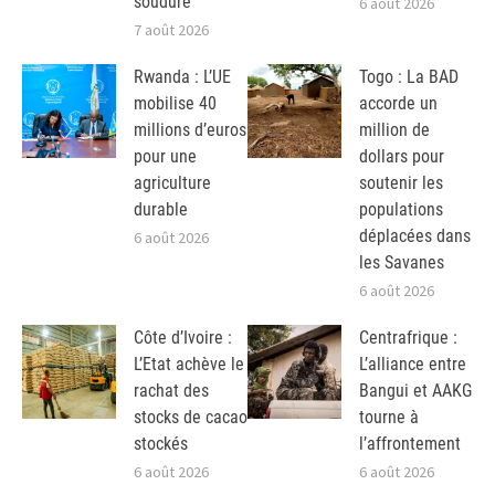
soudure
6 août 2026
7 août 2026
Rwanda : L’UE
Togo : La BAD
mobilise 40
accorde un
millions d’euros
million de
pour une
dollars pour
agriculture
soutenir les
durable
populations
déplacées dans
6 août 2026
les Savanes
6 août 2026
Côte d’Ivoire :
Centrafrique :
L’Etat achève le
L’alliance entre
rachat des
Bangui et AAKG
stocks de cacao
tourne à
stockés
l’affrontement
6 août 2026
6 août 2026