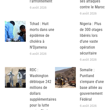
l’affrontement
ses attaques
contre le Maroc
6 août 2026
6 août 2026
Tchad : Huit
Nigeria : Plus
morts dans une
de 300 otages
épidémie de
libérés lors
choléra à
d’une vaste
N’Djamena
opération
sécuritaire
6 août 2026
6 août 2026
RDC :
Somalie :
Washington
Puntland
débloque 242
s’empare d’une
millions de
base alliée au
dollars
gouvernement
supplémentaires
Fédéral
pour la lutte
6 août 2026