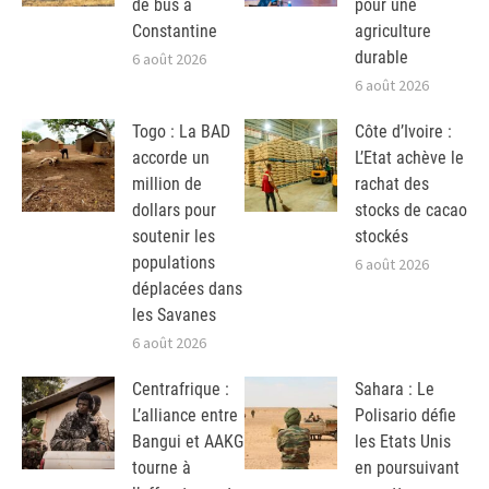
de bus à
pour une
Constantine
agriculture
durable
6 août 2026
6 août 2026
Togo : La BAD
Côte d’Ivoire :
accorde un
L’Etat achève le
million de
rachat des
dollars pour
stocks de cacao
soutenir les
stockés
populations
6 août 2026
déplacées dans
les Savanes
6 août 2026
Centrafrique :
Sahara : Le
L’alliance entre
Polisario défie
Bangui et AAKG
les Etats Unis
tourne à
en poursuivant