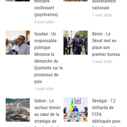
militaire
souveraineté
vieillissant
nationale
(psychiatres)
7 août 2026
8 août 2026
Soudan : Un
Bénin : Le
responsable
Sénat met en
politique
place son
dénonce la
premier bureau
démarche du
7 août 2026
Quintette sur le
processus de
paix
7 août 2026
Gabon : Le
Sénégal : 7,2
secteur minier
milliards de
au cœur de la
FCFA
stratégie de
débloqués pour