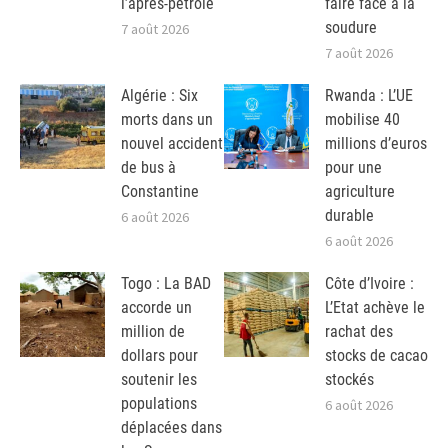
l’après-pétrole
faire face à la
soudure
7 août 2026
7 août 2026
Algérie : Six
Rwanda : L’UE
morts dans un
mobilise 40
nouvel accident
millions d’euros
de bus à
pour une
Constantine
agriculture
durable
6 août 2026
6 août 2026
Togo : La BAD
Côte d’Ivoire :
accorde un
L’Etat achève le
million de
rachat des
dollars pour
stocks de cacao
soutenir les
stockés
populations
6 août 2026
déplacées dans