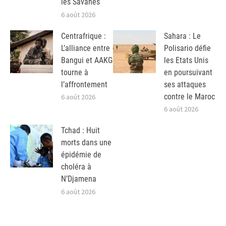
les Savanes
6 août 2026
Centrafrique :
Sahara : Le
L’alliance entre
Polisario défie
Bangui et AAKG
les Etats Unis
tourne à
en poursuivant
l’affrontement
ses attaques
contre le Maroc
6 août 2026
6 août 2026
Tchad : Huit
morts dans une
épidémie de
choléra à
N’Djamena
6 août 2026