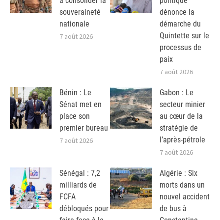
à consolider la
politique
souveraineté
dénonce la
nationale
démarche du
Quintette sur le
7 août 2026
processus de
paix
7 août 2026
Bénin : Le
Gabon : Le
Sénat met en
secteur minier
place son
au cœur de la
premier bureau
stratégie de
l’après-pétrole
7 août 2026
7 août 2026
Sénégal : 7,2
Algérie : Six
milliards de
morts dans un
FCFA
nouvel accident
débloqués pour
de bus à