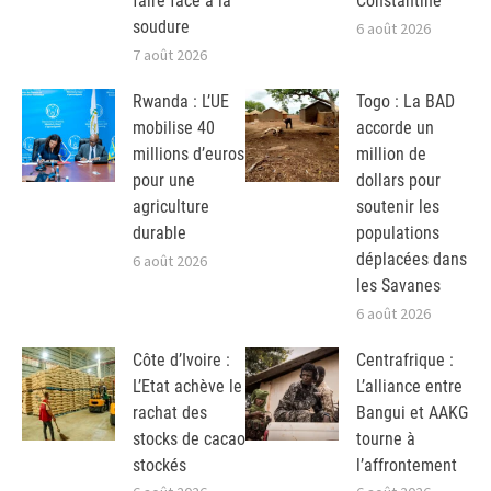
faire face à la
Constantine
soudure
6 août 2026
7 août 2026
Rwanda : L’UE
Togo : La BAD
mobilise 40
accorde un
millions d’euros
million de
pour une
dollars pour
agriculture
soutenir les
durable
populations
déplacées dans
6 août 2026
les Savanes
6 août 2026
Côte d’Ivoire :
Centrafrique :
L’Etat achève le
L’alliance entre
rachat des
Bangui et AAKG
stocks de cacao
tourne à
stockés
l’affrontement