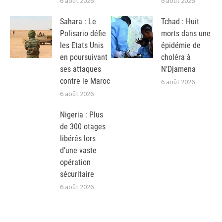
6 août 2026
6 août 2026
Sahara : Le
Tchad : Huit
Polisario défie
morts dans une
les Etats Unis
épidémie de
en poursuivant
choléra à
ses attaques
N’Djamena
contre le Maroc
6 août 2026
6 août 2026
Nigeria : Plus
de 300 otages
libérés lors
d’une vaste
opération
sécuritaire
6 août 2026