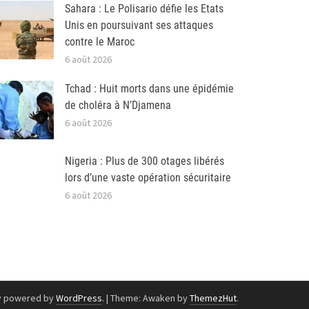
Sahara : Le Polisario défie les Etats
Unis en poursuivant ses attaques
contre le Maroc
6 août 2026
Tchad : Huit morts dans une épidémie
de choléra à N’Djamena
6 août 2026
Nigeria : Plus de 300 otages libérés
lors d’une vaste opération sécuritaire
6 août 2026
y powered by
WordPress
.
|
Theme: Awaken by
ThemezHut
.