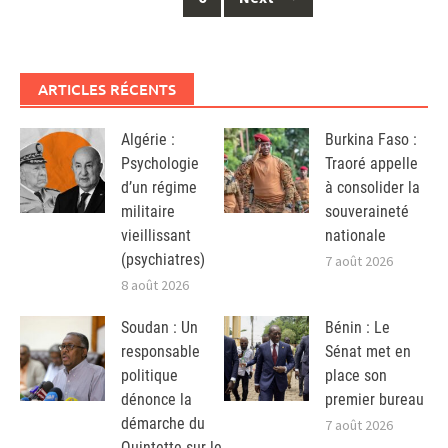
ARTICLES RÉCENTS
Algérie :
Burkina Faso :
Psychologie
Traoré appelle
d’un régime
à consolider la
militaire
souveraineté
vieillissant
nationale
(psychiatres)
7 août 2026
8 août 2026
Soudan : Un
Bénin : Le
responsable
Sénat met en
politique
place son
dénonce la
premier bureau
démarche du
7 août 2026
Quintette sur le