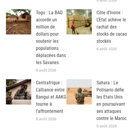
6 août 2026
Togo : La BAD
Côte d’Ivoire :
accorde un
L’Etat achève le
million de
rachat des
dollars pour
stocks de cacao
soutenir les
stockés
populations
6 août 2026
déplacées dans
les Savanes
6 août 2026
Centrafrique :
Sahara : Le
L’alliance entre
Polisario défie
Bangui et AAKG
les Etats Unis
tourne à
en poursuivant
l’affrontement
ses attaques
contre le Maroc
6 août 2026
6 août 2026