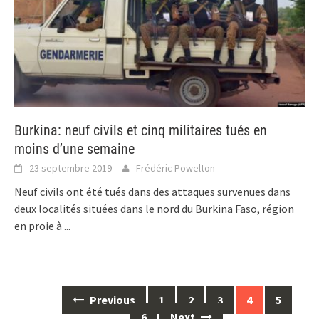
Burkina: neuf civils et cinq militaires tués en
moins d’une semaine
23 septembre 2019
Frédéric Powelton
Neuf civils ont été tués dans des attaques survenues dans
deux localités situées dans le nord du Burkina Faso, région
en proie à
...
Posts
Previous
1
2
3
4
5
navigation
6
Next