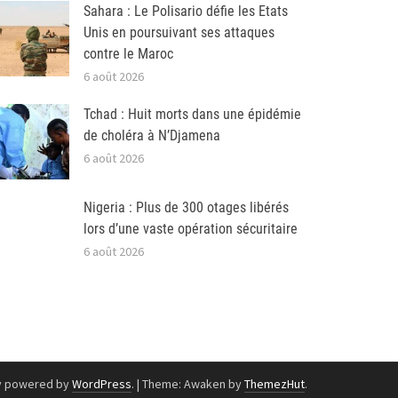
Sahara : Le Polisario défie les Etats
Unis en poursuivant ses attaques
contre le Maroc
6 août 2026
Tchad : Huit morts dans une épidémie
de choléra à N’Djamena
6 août 2026
Nigeria : Plus de 300 otages libérés
lors d’une vaste opération sécuritaire
6 août 2026
y powered by
WordPress
.
|
Theme: Awaken by
ThemezHut
.