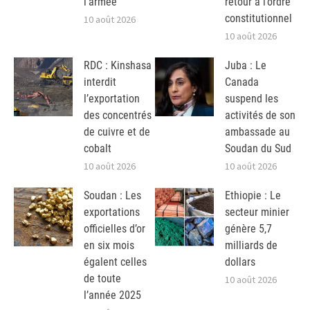
l’armée
retour à l’ordre
constitutionnel
10 août 2026
10 août 2026
RDC : Kinshasa
Juba : Le
interdit
Canada
l’exportation
suspend les
des concentrés
activités de son
de cuivre et de
ambassade au
cobalt
Soudan du Sud
10 août 2026
10 août 2026
Soudan : Les
Ethiopie : Le
exportations
secteur minier
officielles d’or
génère 5,7
en six mois
milliards de
égalent celles
dollars
de toute
10 août 2026
l’année 2025