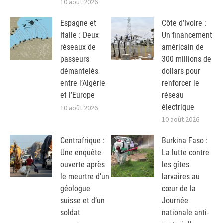
10 août 2026
Espagne et
Côte d’Ivoire :
Italie : Deux
Un financement
réseaux de
américain de
passeurs
300 millions de
démantelés
dollars pour
entre l’Algérie
renforcer le
et l’Europe
réseau
électrique
10 août 2026
10 août 2026
Centrafrique :
Burkina Faso :
Une enquête
La lutte contre
ouverte après
les gîtes
le meurtre d’un
larvaires au
géologue
cœur de la
suisse et d’un
Journée
soldat
nationale anti-