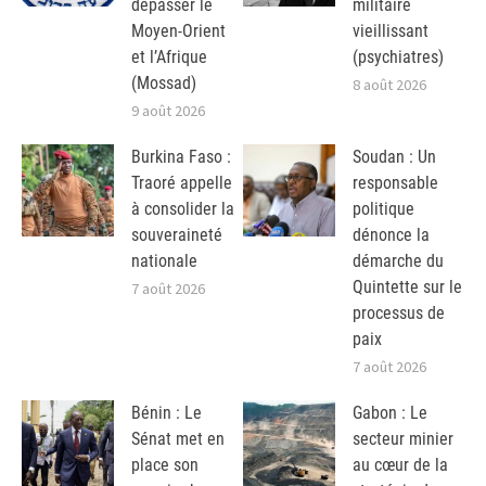
dépasser le
militaire
Moyen-Orient
vieillissant
et l’Afrique
(psychiatres)
(Mossad)
8 août 2026
9 août 2026
Burkina Faso :
Soudan : Un
Traoré appelle
responsable
à consolider la
politique
souveraineté
dénonce la
nationale
démarche du
Quintette sur le
7 août 2026
processus de
paix
7 août 2026
Bénin : Le
Gabon : Le
Sénat met en
secteur minier
place son
au cœur de la