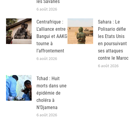
les Savanes
6 août 2026
Centrafrique :
Sahara : Le
L’alliance entre
Polisario défie
Bangui et AAKG
les Etats Unis
tourne à
en poursuivant
l’affrontement
ses attaques
contre le Maroc
6 août 2026
6 août 2026
Tchad : Huit
morts dans une
épidémie de
choléra à
N’Djamena
6 août 2026