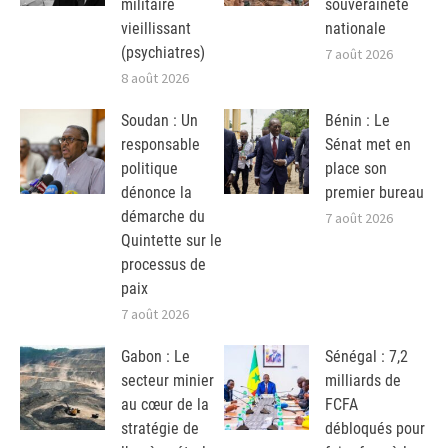
militaire
souveraineté
vieillissant
nationale
(psychiatres)
7 août 2026
8 août 2026
Soudan : Un
Bénin : Le
responsable
Sénat met en
politique
place son
dénonce la
premier bureau
démarche du
7 août 2026
Quintette sur le
processus de
paix
7 août 2026
Gabon : Le
Sénégal : 7,2
secteur minier
milliards de
au cœur de la
FCFA
stratégie de
débloqués pour