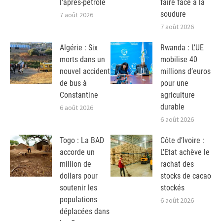
l’après-pétrole
faire face à la
soudure
7 août 2026
7 août 2026
Algérie : Six
Rwanda : L’UE
morts dans un
mobilise 40
nouvel accident
millions d’euros
de bus à
pour une
Constantine
agriculture
durable
6 août 2026
6 août 2026
Togo : La BAD
Côte d’Ivoire :
accorde un
L’Etat achève le
million de
rachat des
dollars pour
stocks de cacao
soutenir les
stockés
populations
6 août 2026
déplacées dans