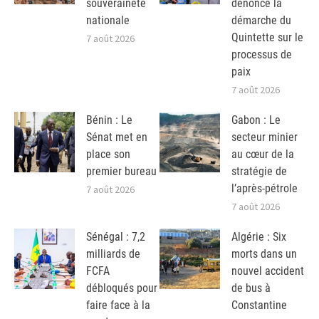
souveraineté
dénonce la
nationale
démarche du
Quintette sur le
7 août 2026
processus de
paix
7 août 2026
Bénin : Le
Gabon : Le
Sénat met en
secteur minier
place son
au cœur de la
premier bureau
stratégie de
l’après-pétrole
7 août 2026
7 août 2026
Sénégal : 7,2
Algérie : Six
milliards de
morts dans un
FCFA
nouvel accident
débloqués pour
de bus à
faire face à la
Constantine