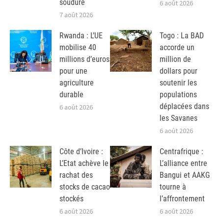
soudure
6 août 2026
7 août 2026
Rwanda : L’UE
Togo : La BAD
mobilise 40
accorde un
millions d’euros
million de
pour une
dollars pour
agriculture
soutenir les
durable
populations
déplacées dans
6 août 2026
les Savanes
6 août 2026
Côte d’Ivoire :
Centrafrique :
L’Etat achève le
L’alliance entre
rachat des
Bangui et AAKG
stocks de cacao
tourne à
stockés
l’affrontement
6 août 2026
6 août 2026