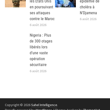
les Etats Unis
épidémie de
en poursuivant
choléra à
ses attaques
N’Djamena
contre le Maroc
6 août 2026
6 août 2026
Nigeria : Plus
de 300 otages
libérés lors
d’une vaste
opération
sécuritaire
6 août 2026
Copyright © 2026
Sahel Intelligence
.