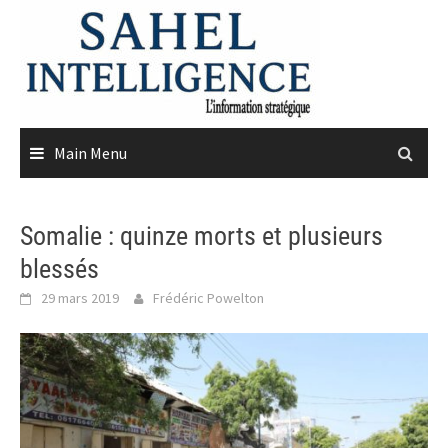
Skip
to
content
Main Menu
Somalie : quinze morts et plusieurs
blessés
29 mars 2019
Frédéric Powelton