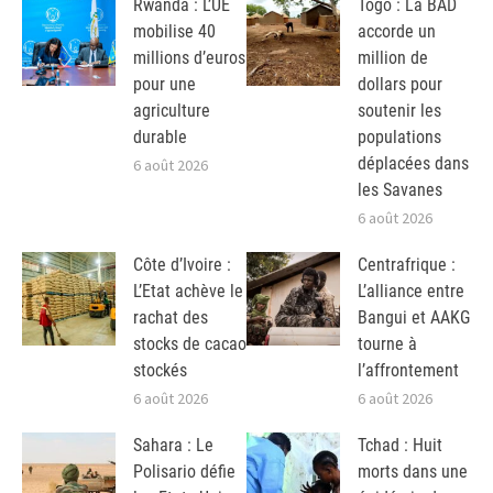
Rwanda : L’UE
Togo : La BAD
mobilise 40
accorde un
millions d’euros
million de
pour une
dollars pour
agriculture
soutenir les
durable
populations
déplacées dans
6 août 2026
les Savanes
6 août 2026
Côte d’Ivoire :
Centrafrique :
L’Etat achève le
L’alliance entre
rachat des
Bangui et AAKG
stocks de cacao
tourne à
stockés
l’affrontement
6 août 2026
6 août 2026
Sahara : Le
Tchad : Huit
Polisario défie
morts dans une