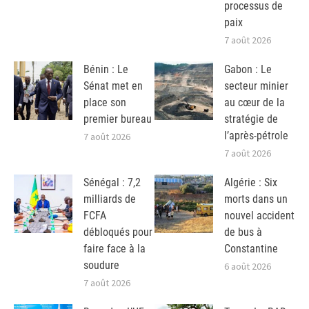
processus de
paix
7 août 2026
Bénin : Le
Gabon : Le
Sénat met en
secteur minier
place son
au cœur de la
premier bureau
stratégie de
l’après-pétrole
7 août 2026
7 août 2026
Sénégal : 7,2
Algérie : Six
milliards de
morts dans un
FCFA
nouvel accident
débloqués pour
de bus à
faire face à la
Constantine
soudure
6 août 2026
7 août 2026