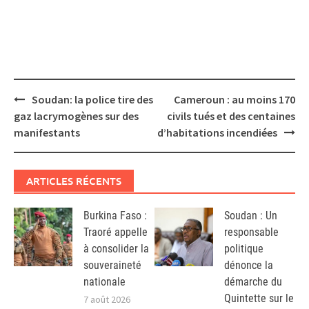
Post
Soudan: la police tire des
Cameroun : au moins 170
navigation
gaz lacrymogènes sur des
civils tués et des centaines
manifestants
d’habitations incendiées
ARTICLES RÉCENTS
Burkina Faso :
Soudan : Un
Traoré appelle
responsable
à consolider la
politique
souveraineté
dénonce la
nationale
démarche du
Quintette sur le
7 août 2026