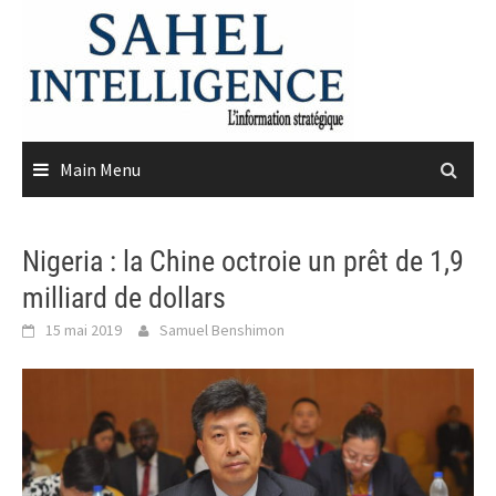
Skip
to
content
Main Menu
Nigeria : la Chine octroie un prêt de 1,9
milliard de dollars
15 mai 2019
Samuel Benshimon