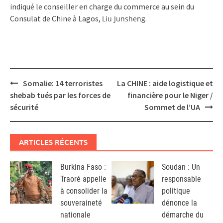
indiqué le conseiller en charge du commerce au sein du
Consulat de Chine à Lagos,
Liu Junsheng
.
Post
Somalie: 14 terroristes
La CHINE : aide logistique et
navigation
shebab tués par les forces de
financière pour le Niger /
sécurité
Sommet de l’UA
ARTICLES RÉCENTS
Burkina Faso :
Soudan : Un
Traoré appelle
responsable
à consolider la
politique
souveraineté
dénonce la
nationale
démarche du