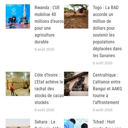
Rwanda : L’UE
Togo : La BAD
mobilise 40
accorde un
millions d’euros
million de
pour une
dollars pour
agriculture
soutenir les
durable
populations
déplacées dans
6 août 2026
les Savanes
6 août 2026
Côte d’Ivoire :
Centrafrique :
L’Etat achève le
L’alliance entre
rachat des
Bangui et AAKG
stocks de cacao
tourne à
stockés
l’affrontement
6 août 2026
6 août 2026
Sahara : Le
Tchad : Huit