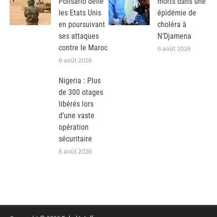
Polisario défie
morts dans une
les Etats Unis
épidémie de
en poursuivant
choléra à
ses attaques
N’Djamena
contre le Maroc
6 août 2026
6 août 2026
Nigeria : Plus
de 300 otages
libérés lors
d’une vaste
opération
sécuritaire
6 août 2026