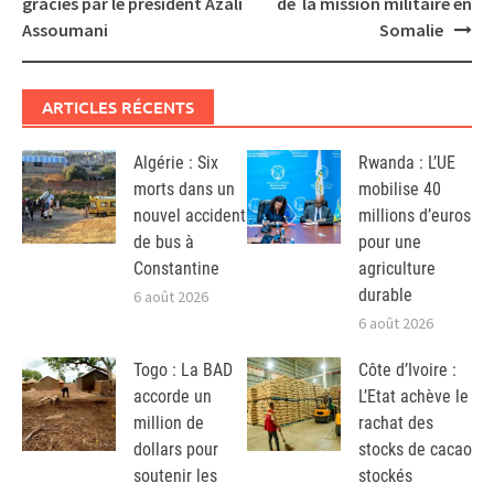
graciés par le président Azali
de la mission militaire en
Assoumani
Somalie
ARTICLES RÉCENTS
Algérie : Six
Rwanda : L’UE
morts dans un
mobilise 40
nouvel accident
millions d’euros
de bus à
pour une
Constantine
agriculture
durable
6 août 2026
6 août 2026
Togo : La BAD
Côte d’Ivoire :
accorde un
L’Etat achève le
million de
rachat des
dollars pour
stocks de cacao
soutenir les
stockés