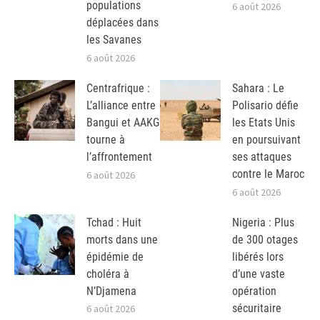
populations
6 août 2026
déplacées dans
les Savanes
6 août 2026
Centrafrique :
Sahara : Le
L’alliance entre
Polisario défie
Bangui et AAKG
les Etats Unis
tourne à
en poursuivant
l’affrontement
ses attaques
contre le Maroc
6 août 2026
6 août 2026
Tchad : Huit
Nigeria : Plus
morts dans une
de 300 otages
épidémie de
libérés lors
choléra à
d’une vaste
N’Djamena
opération
sécuritaire
6 août 2026