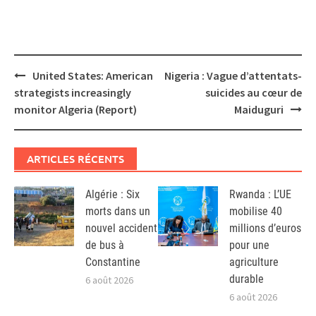
Post
United States: American
Nigeria : Vague d’attentats-
navigation
strategists increasingly
suicides au cœur de
monitor Algeria (Report)
Maiduguri
ARTICLES RÉCENTS
Algérie : Six
Rwanda : L’UE
morts dans un
mobilise 40
nouvel accident
millions d’euros
de bus à
pour une
Constantine
agriculture
durable
6 août 2026
6 août 2026