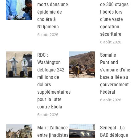
morts dans une
de 300 otages
épidémie de
libérés lors
choléra à
d’une vaste
N’Djamena
opération
sécuritaire
6 août 2026
6 août 2026
RDC :
Somalie :
Washington
Puntland
débloque 242
s’empare d’une
millions de
base alliée au
dollars
gouvernement
supplémentaires
Fédéral
pour la lutte
6 août 2026
contre Ebola
6 août 2026
Mali : L’alliance
Sénégal : La
entre jihadistes
BAD débloque