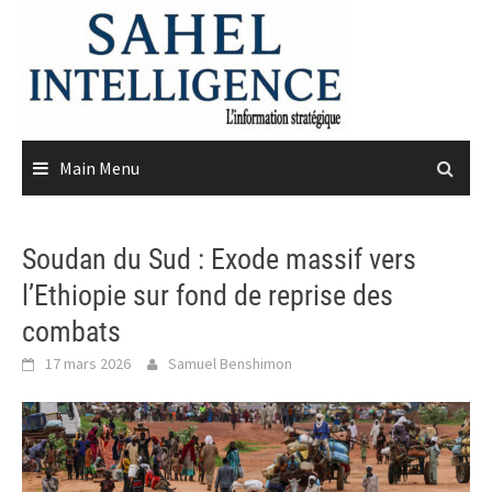
Skip
to
content
Main Menu
Soudan du Sud : Exode massif vers
l’Ethiopie sur fond de reprise des
combats
17 mars 2026
Samuel Benshimon