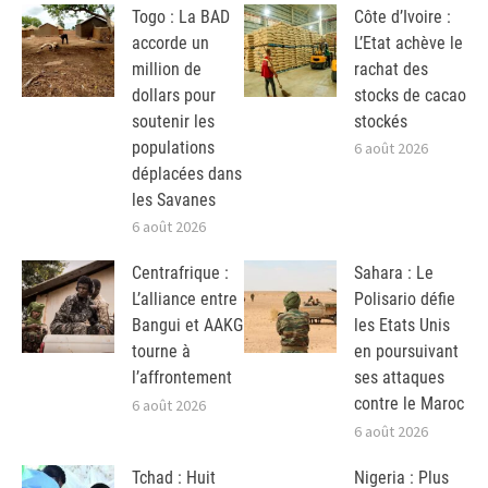
Togo : La BAD
Côte d’Ivoire :
accorde un
L’Etat achève le
million de
rachat des
dollars pour
stocks de cacao
soutenir les
stockés
populations
6 août 2026
déplacées dans
les Savanes
6 août 2026
Centrafrique :
Sahara : Le
L’alliance entre
Polisario défie
Bangui et AAKG
les Etats Unis
tourne à
en poursuivant
l’affrontement
ses attaques
contre le Maroc
6 août 2026
6 août 2026
Tchad : Huit
Nigeria : Plus