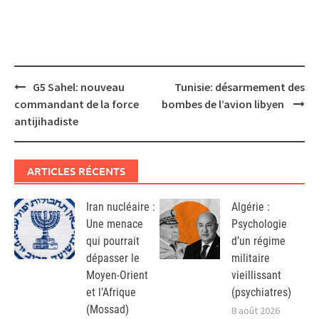
Post
G5 Sahel: nouveau
Tunisie: désarmement des
navigation
commandant de la force
bombes de l’avion libyen
antijihadiste
ARTICLES RÉCENTS
Iran nucléaire :
Algérie :
Une menace
Psychologie
qui pourrait
d’un régime
dépasser le
militaire
Moyen-Orient
vieillissant
et l’Afrique
(psychiatres)
(Mossad)
8 août 2026