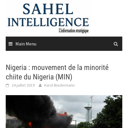
Skip
to
content
Main Menu
Nigeria : mouvement de la minorité
chiite du Nigeria (MIN)
24 juillet 2019
Karol Biedermann