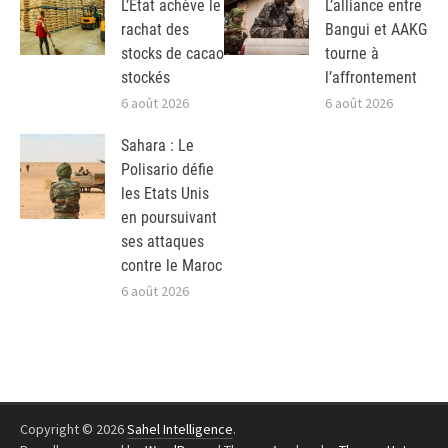
L’Etat achève le
L’alliance entre
rachat des
Bangui et AAKG
stocks de cacao
tourne à
stockés
l’affrontement
6 août 2026
6 août 2026
Sahara : Le
Polisario défie
les Etats Unis
en poursuivant
ses attaques
contre le Maroc
6 août 2026
Copyright © 2026
Sahel Intelligence
.