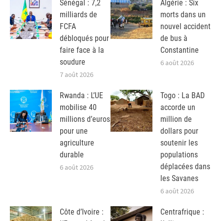
Sénégal : 7,2
Algérie : Six
milliards de
morts dans un
FCFA
nouvel accident
débloqués pour
de bus à
faire face à la
Constantine
soudure
6 août 2026
7 août 2026
Rwanda : L’UE
Togo : La BAD
mobilise 40
accorde un
millions d’euros
million de
pour une
dollars pour
agriculture
soutenir les
durable
populations
déplacées dans
6 août 2026
les Savanes
6 août 2026
Côte d’Ivoire :
Centrafrique :