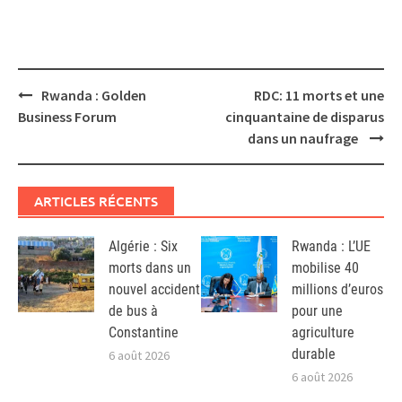
Post
Rwanda : Golden
RDC: 11 morts et une
navigation
Business Forum
cinquantaine de disparus
dans un naufrage
ARTICLES RÉCENTS
Algérie : Six
Rwanda : L’UE
morts dans un
mobilise 40
nouvel accident
millions d’euros
de bus à
pour une
Constantine
agriculture
durable
6 août 2026
6 août 2026