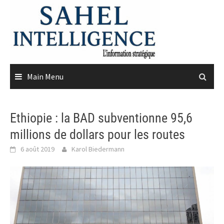
Skip
to
content
Main Menu
Ethiopie : la BAD subventionne 95,6
millions de dollars pour les routes
6 août 2019
Karol Biedermann