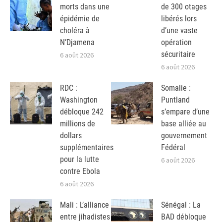
morts dans une
de 300 otages
épidémie de
libérés lors
choléra à
d’une vaste
N’Djamena
opération
sécuritaire
6 août 2026
6 août 2026
RDC :
Somalie :
Washington
Puntland
débloque 242
s’empare d’une
millions de
base alliée au
dollars
gouvernement
supplémentaires
Fédéral
pour la lutte
6 août 2026
contre Ebola
6 août 2026
Mali : L’alliance
Sénégal : La
entre jihadistes
BAD débloque