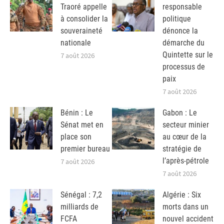
Traoré appelle
responsable
à consolider la
politique
souveraineté
dénonce la
nationale
démarche du
Quintette sur le
7 août 2026
processus de
paix
7 août 2026
Bénin : Le
Gabon : Le
Sénat met en
secteur minier
place son
au cœur de la
premier bureau
stratégie de
l’après-pétrole
7 août 2026
7 août 2026
Sénégal : 7,2
Algérie : Six
milliards de
morts dans un
FCFA
nouvel accident