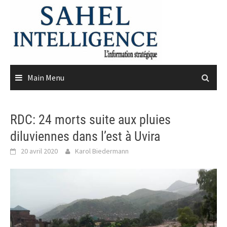
Skip
to
content
Main Menu
RDC: 24 morts suite aux pluies
diluviennes dans l’est à Uvira
20 avril 2020
Karol Biedermann