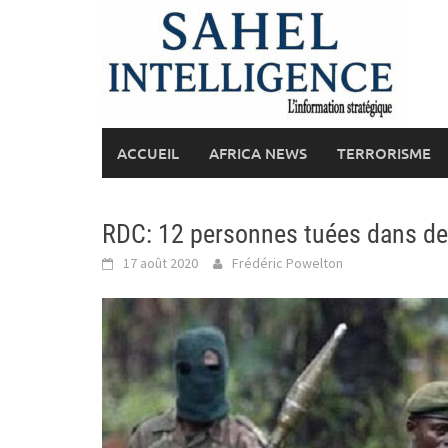
Skip
to
content
ACCUEIL
AFRICA NEWS
TERRORISME
RDC: 12 personnes tuées dans de
17 août 2020
Frédéric Powelton