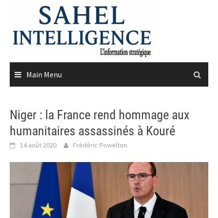
Skip
to
content
Main Menu
Niger : la France rend hommage aux
humanitaires assassinés à Kouré
14 août 2020
Frédéric Powelton