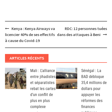
Post
Kenya : Kenya Airways va
RDC: 12 personnes tuées
navigation
licencier 40% de ses effectifs
dans des attaques à Beni
à cause du Covid-19
ARTICLES RÉCENTS
Mali : L’alliance
Sénégal : La
entre jihadistes
BAD débloque
et séparatistes
35,4 millions de
rebat les cartes
dollars pour
d’un conflit de
appuyer les
plus en plus
réformes des
complexe
finances