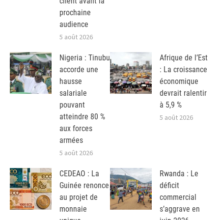
client avant la
prochaine
audience
5 août 2026
Nigeria : Tinubu
Afrique de l’Est
accorde une
: La croissance
hausse
économique
salariale
devrait ralentir
pouvant
à 5,9 %
atteindre 80 %
5 août 2026
aux forces
armées
5 août 2026
CEDEAO : La
Rwanda : Le
Guinée renonce
déficit
au projet de
commercial
monnaie
s’aggrave en