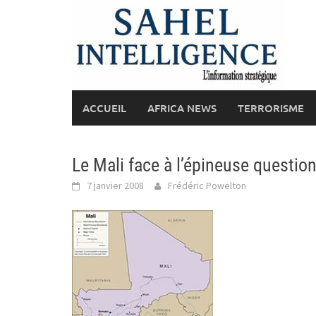
Skip
to
content
ACCUEIL
AFRICA NEWS
TERRORISME
Le Mali face à l’épineuse questio
7 janvier 2008
Frédéric Powelton