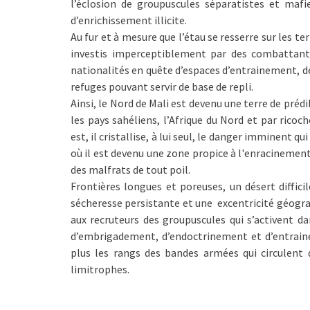
l’éclosion de groupuscules séparatistes et mafi
d’enrichissement illicite.
Au fur et à mesure que l’étau se resserre sur les te
investis imperceptiblement par des combattant
nationalités en quête d’espaces d’entrainement, de
refuges pouvant servir de base de repli.
Ainsi, le Nord de Mali est devenu une terre de préd
les pays sahéliens, l’Afrique du Nord et par ricoch
est, il cristallise, à lui seul, le danger imminent qu
où il est devenu une zone propice à l'enracinement 
des malfrats de tout poil.
Frontières longues et poreuses, un désert diffic
sécheresse persistante et une excentricité géogr
aux recruteurs des groupuscules qui s’activent dan
d’embrigadement, d’endoctrinement et d’entraine
plus les rangs des bandes armées qui circulent 
limitrophes.