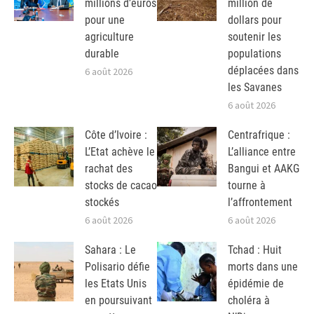
millions d’euros
million de
pour une
dollars pour
agriculture
soutenir les
durable
populations
déplacées dans
6 août 2026
les Savanes
6 août 2026
Côte d’Ivoire :
Centrafrique :
L’Etat achève le
L’alliance entre
rachat des
Bangui et AAKG
stocks de cacao
tourne à
stockés
l’affrontement
6 août 2026
6 août 2026
Sahara : Le
Tchad : Huit
Polisario défie
morts dans une
les Etats Unis
épidémie de
en poursuivant
choléra à