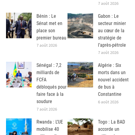
7 août 2026
Bénin : Le
Gabon : Le
Sénat met en
secteur minier
place son
au cœur de la
premier bureau
stratégie de
l’après-pétrole
7 août 2026
7 août 2026
Sénégal : 7,2
Algérie : Six
milliards de
morts dans un
FCFA
nouvel accident
débloqués pour
de bus à
faire face à la
Constantine
soudure
6 août 2026
7 août 2026
Rwanda : L’UE
Togo : La BAD
mobilise 40
accorde un