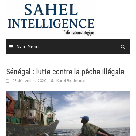
Skip
to
content
Main Menu
Sénégal : lutte contre la pêche illégale
23 décembre 2020
Karol Biedermann