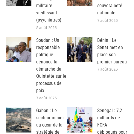
militaire
souveraineté
vieillissant
nationale
(psychiatres)
7 août 2026
8 août 2026
Soudan : Un
Bénin : Le
responsable
Sénat met en
politique
place son
dénonce la
premier bureau
démarche du
7 août 2026
Quintette sur le
processus de
paix
7 août 2026
Gabon : Le
Sénégal : 7,2
secteur minier
milliards de
au cœur de la
FCFA
stratégie de
débloqués pour