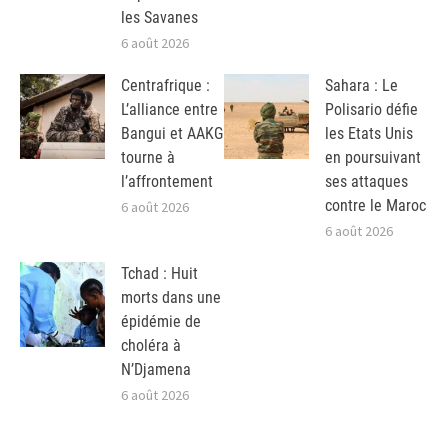
les Savanes
6 août 2026
Centrafrique :
Sahara : Le
L’alliance entre
Polisario défie
Bangui et AAKG
les Etats Unis
tourne à
en poursuivant
l’affrontement
ses attaques
contre le Maroc
6 août 2026
6 août 2026
Tchad : Huit
morts dans une
épidémie de
choléra à
N’Djamena
6 août 2026