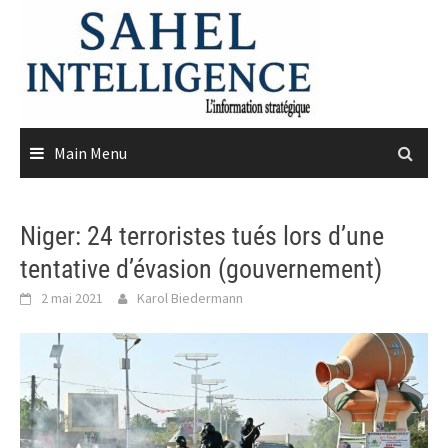
Skip
to
content
Main Menu
Niger: 24 terroristes tués lors d’une
tentative d’évasion (gouvernement)
2 mai 2021
Karol Biedermann