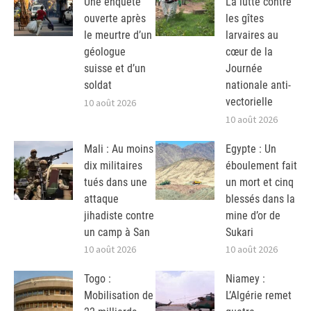
Une enquête
La lutte contre
ouverte après
les gîtes
le meurtre d’un
larvaires au
géologue
cœur de la
suisse et d’un
Journée
soldat
nationale anti-
vectorielle
10 août 2026
10 août 2026
Mali : Au moins
Egypte : Un
dix militaires
éboulement fait
tués dans une
un mort et cinq
attaque
blessés dans la
jihadiste contre
mine d’or de
un camp à San
Sukari
10 août 2026
10 août 2026
Togo :
Niamey :
Mobilisation de
L’Algérie remet