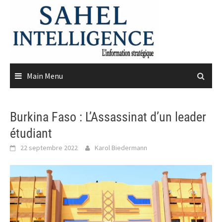
Skip
to
content
Main Menu
Burkina Faso : L’Assassinat d’un leader
étudiant
22 septembre 2022
Karol Biedermann