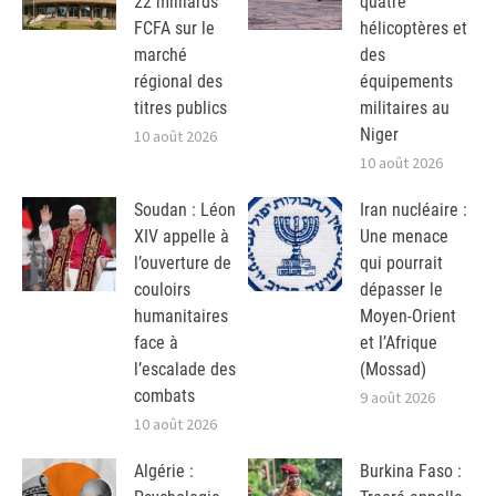
22 milliards
quatre
FCFA sur le
hélicoptères et
marché
des
régional des
équipements
titres publics
militaires au
Niger
10 août 2026
10 août 2026
Soudan : Léon
Iran nucléaire :
XIV appelle à
Une menace
l’ouverture de
qui pourrait
couloirs
dépasser le
humanitaires
Moyen-Orient
face à
et l’Afrique
l’escalade des
(Mossad)
combats
9 août 2026
10 août 2026
Algérie :
Burkina Faso :