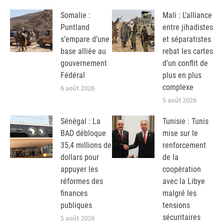
Somalie :
Mali : L’alliance
Puntland
entre jihadistes
s’empare d’une
et séparatistes
base alliée au
rebat les cartes
gouvernement
d’un conflit de
Fédéral
plus en plus
complexe
6 août 2026
5 août 2026
Sénégal : La
Tunisie : Tunis
BAD débloque
mise sur le
35,4 millions de
renforcement
dollars pour
de la
appuyer les
coopération
réformes des
avec la Libye
finances
malgré les
publiques
tensions
sécuritaires
5 août 2026