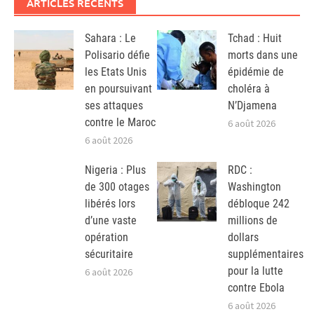
ARTICLES RÉCENTS
Sahara : Le
Tchad : Huit
Polisario défie
morts dans une
les Etats Unis
épidémie de
en poursuivant
choléra à
ses attaques
N’Djamena
contre le Maroc
6 août 2026
6 août 2026
Nigeria : Plus
RDC :
de 300 otages
Washington
libérés lors
débloque 242
d’une vaste
millions de
opération
dollars
sécuritaire
supplémentaires
pour la lutte
6 août 2026
contre Ebola
6 août 2026