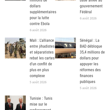
millions de
base alliée au
dollars
gouvernement
supplémentaires
Fédéral
pour la lutte
6 août 2026
contre Ebola
6 août 2026
Mali : L’alliance
Sénégal : La
entre jihadistes
BAD débloque
et séparatistes
35,4 millions de
rebat les cartes
dollars pour
d’un conflit de
appuyer les
plus en plus
réformes des
complexe
finances
publiques
5 août 2026
5 août 2026
Tunisie : Tunis
mise sur le