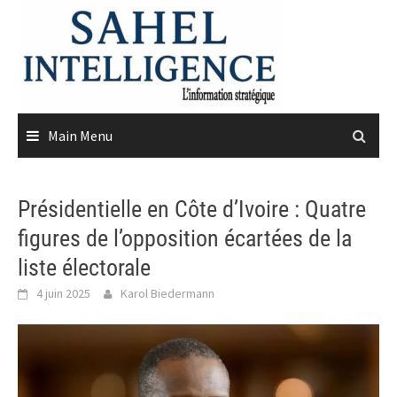
Skip
to
content
Main Menu
Présidentielle en Côte d’Ivoire : Quatre
figures de l’opposition écartées de la
liste électorale
4 juin 2025
Karol Biedermann