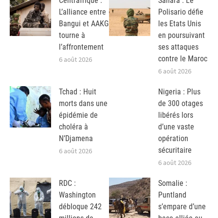
Centrafrique :
Sahara : Le
L’alliance entre
Polisario défie
Bangui et AAKG
les Etats Unis
tourne à
en poursuivant
l’affrontement
ses attaques
contre le Maroc
6 août 2026
6 août 2026
Tchad : Huit
Nigeria : Plus
morts dans une
de 300 otages
épidémie de
libérés lors
choléra à
d’une vaste
N’Djamena
opération
sécuritaire
6 août 2026
6 août 2026
RDC :
Somalie :
Washington
Puntland
débloque 242
s’empare d’une