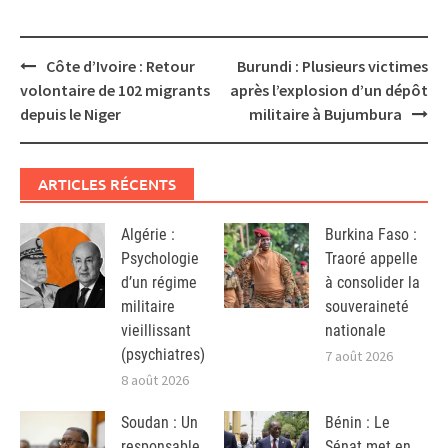
Post
Côte d’Ivoire : Retour
Burundi : Plusieurs victimes
navigation
volontaire de 102 migrants
après l’explosion d’un dépôt
depuis le Niger
militaire à Bujumbura
ARTICLES RÉCENTS
Algérie :
Burkina Faso :
Psychologie
Traoré appelle
d’un régime
à consolider la
militaire
souveraineté
vieillissant
nationale
(psychiatres)
7 août 2026
8 août 2026
Soudan : Un
Bénin : Le
responsable
Sénat met en