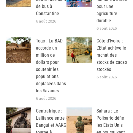
de bus à
pour une
Constantine
agriculture
durable
6 août 2026
6 août 2026
Togo : La BAD
Côte d’Ivoire :
accorde un
L’Etat achève le
million de
rachat des
dollars pour
stocks de cacao
soutenir les
stockés
populations
6 août 2026
déplacées dans
les Savanes
6 août 2026
Centrafrique :
Sahara : Le
L’alliance entre
Polisario défie
Bangui et AAKG
les Etats Unis
tourne à
en poursuivant