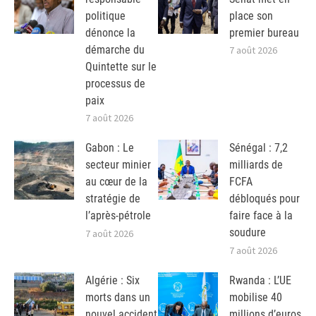
politique
place son
dénonce la
premier bureau
démarche du
7 août 2026
Quintette sur le
processus de
paix
7 août 2026
Gabon : Le
Sénégal : 7,2
secteur minier
milliards de
au cœur de la
FCFA
stratégie de
débloqués pour
l’après-pétrole
faire face à la
soudure
7 août 2026
7 août 2026
Algérie : Six
Rwanda : L’UE
morts dans un
mobilise 40
nouvel accident
millions d’euros