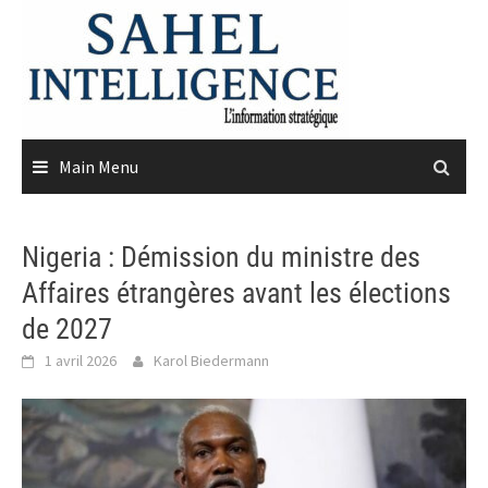
Skip
to
content
Main Menu
Nigeria : Démission du ministre des
Affaires étrangères avant les élections
de 2027
1 avril 2026
Karol Biedermann