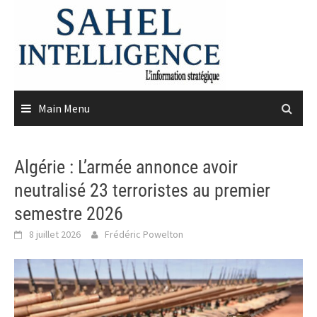
Skip
to
content
Main Menu
Algérie : L’armée annonce avoir
neutralisé 23 terroristes au premier
semestre 2026
8 juillet 2026
Frédéric Powelton