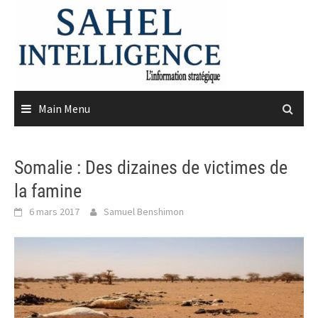
Skip
to
content
Main Menu
Somalie : Des dizaines de victimes de
la famine
6 mars 2017
Samuel Benshimon