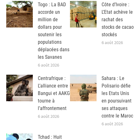
Togo : La BAD
Côte d’Ivoire :
accorde un
L’Etat achève le
million de
rachat des
dollars pour
stocks de cacao
soutenir les
stockés
populations
6 août 2026
déplacées dans
les Savanes
6 août 2026
Centrafrique :
Sahara : Le
L’alliance entre
Polisario défie
Bangui et AAKG
les Etats Unis
tourne à
en poursuivant
l’affrontement
ses attaques
contre le Maroc
6 août 2026
6 août 2026
Tchad : Huit