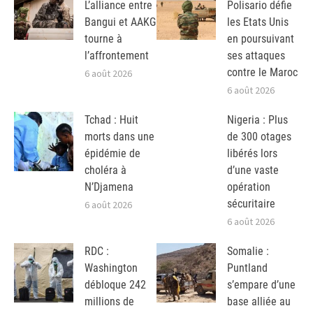
L’alliance entre
Polisario défie
Bangui et AAKG
les Etats Unis
tourne à
en poursuivant
l’affrontement
ses attaques
contre le Maroc
6 août 2026
6 août 2026
Tchad : Huit
Nigeria : Plus
morts dans une
de 300 otages
épidémie de
libérés lors
choléra à
d’une vaste
N’Djamena
opération
sécuritaire
6 août 2026
6 août 2026
RDC :
Somalie :
Washington
Puntland
débloque 242
s’empare d’une
millions de
base alliée au