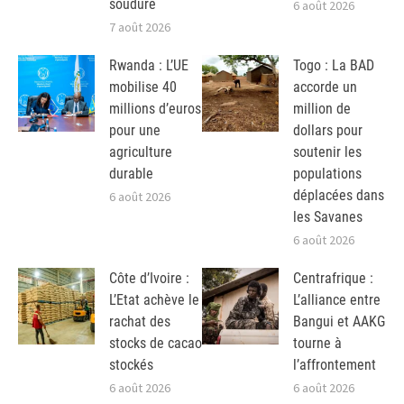
soudure
6 août 2026
7 août 2026
Rwanda : L’UE
Togo : La BAD
mobilise 40
accorde un
millions d’euros
million de
pour une
dollars pour
agriculture
soutenir les
durable
populations
déplacées dans
6 août 2026
les Savanes
6 août 2026
Côte d’Ivoire :
Centrafrique :
L’Etat achève le
L’alliance entre
rachat des
Bangui et AAKG
stocks de cacao
tourne à
stockés
l’affrontement
6 août 2026
6 août 2026