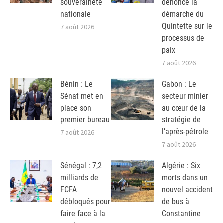
souveraineté
dénonce la
nationale
démarche du
Quintette sur le
7 août 2026
processus de
paix
7 août 2026
Bénin : Le
Gabon : Le
Sénat met en
secteur minier
place son
au cœur de la
premier bureau
stratégie de
l’après-pétrole
7 août 2026
7 août 2026
Sénégal : 7,2
Algérie : Six
milliards de
morts dans un
FCFA
nouvel accident
débloqués pour
de bus à
faire face à la
Constantine