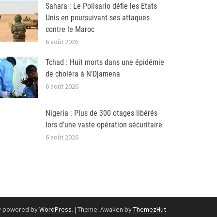
Sahara : Le Polisario défie les Etats
Unis en poursuivant ses attaques
contre le Maroc
6 août 2026
Tchad : Huit morts dans une épidémie
de choléra à N’Djamena
6 août 2026
Nigeria : Plus de 300 otages libérés
lors d’une vaste opération sécuritaire
6 août 2026
y powered by
WordPress
.
|
Theme: Awaken by
ThemezHut
.