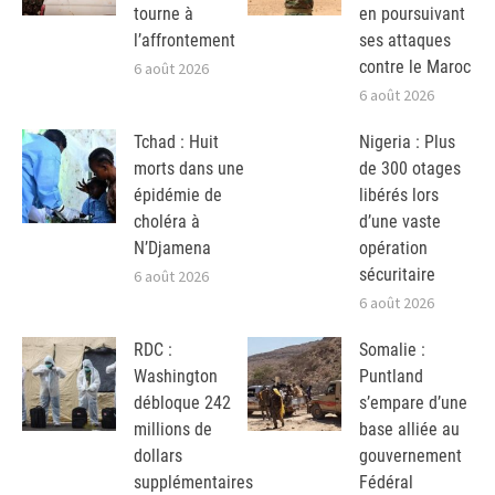
tourne à
en poursuivant
l’affrontement
ses attaques
contre le Maroc
6 août 2026
6 août 2026
Tchad : Huit
Nigeria : Plus
morts dans une
de 300 otages
épidémie de
libérés lors
choléra à
d’une vaste
N’Djamena
opération
sécuritaire
6 août 2026
6 août 2026
RDC :
Somalie :
Washington
Puntland
débloque 242
s’empare d’une
millions de
base alliée au
dollars
gouvernement
supplémentaires
Fédéral