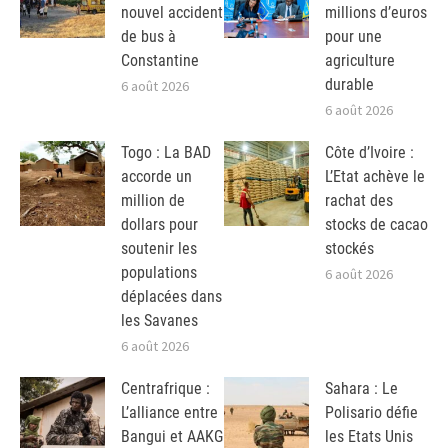
nouvel accident
millions d’euros
de bus à
pour une
Constantine
agriculture
durable
6 août 2026
6 août 2026
Togo : La BAD
Côte d’Ivoire :
accorde un
L’Etat achève le
million de
rachat des
dollars pour
stocks de cacao
soutenir les
stockés
populations
6 août 2026
déplacées dans
les Savanes
6 août 2026
Centrafrique :
Sahara : Le
L’alliance entre
Polisario défie
Bangui et AAKG
les Etats Unis