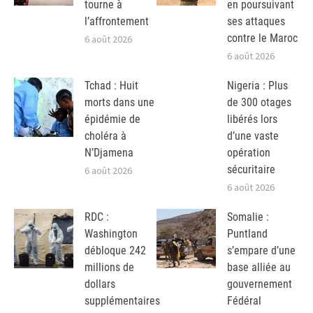
tourne à
en poursuivant
l’affrontement
ses attaques
contre le Maroc
6 août 2026
6 août 2026
Tchad : Huit
Nigeria : Plus
morts dans une
de 300 otages
épidémie de
libérés lors
choléra à
d’une vaste
N’Djamena
opération
sécuritaire
6 août 2026
6 août 2026
RDC :
Somalie :
Washington
Puntland
débloque 242
s’empare d’une
millions de
base alliée au
dollars
gouvernement
supplémentaires
Fédéral