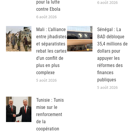
pour la lutte
6 août 2026
contre Ebola
6 août 2026
Mali : L’alliance
Sénégal : La
entre jihadistes
BAD débloque
et séparatistes
35,4 millions de
rebat les cartes
dollars pour
d’un conflit de
appuyer les
plus en plus
réformes des
complexe
finances
publiques
5 août 2026
5 août 2026
Tunisie : Tunis
mise sur le
renforcement
de la
coopération