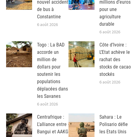
nouvel accident
millions d’euros
de bus à
pour une
Constantine
agriculture
durable
6 août 2026
6 août 2026
Togo : La BAD
Côte d’Ivoire :
accorde un
L’Etat achève le
million de
rachat des
dollars pour
stocks de cacao
soutenir les
stockés
populations
6 août 2026
déplacées dans
les Savanes
6 août 2026
Centrafrique :
Sahara : Le
L’alliance entre
Polisario défie
Bangui et AAKG
les Etats Unis