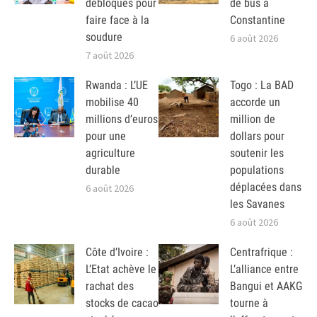
débloqués pour
de bus à
faire face à la
Constantine
soudure
6 août 2026
7 août 2026
Rwanda : L’UE
Togo : La BAD
mobilise 40
accorde un
millions d’euros
million de
pour une
dollars pour
agriculture
soutenir les
durable
populations
déplacées dans
6 août 2026
les Savanes
6 août 2026
Côte d’Ivoire :
Centrafrique :
L’Etat achève le
L’alliance entre
rachat des
Bangui et AAKG
stocks de cacao
tourne à