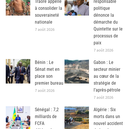
Traoré appelle
responsable
à consolider la
politique
souveraineté
dénonce la
nationale
démarche du
Quintette sur le
7 août 2026
processus de
paix
7 août 2026
Bénin : Le
Gabon : Le
Sénat met en
secteur minier
place son
au cœur de la
premier bureau
stratégie de
l’après-pétrole
7 août 2026
7 août 2026
Sénégal : 7,2
Algérie : Six
milliards de
morts dans un
FCFA
nouvel accident