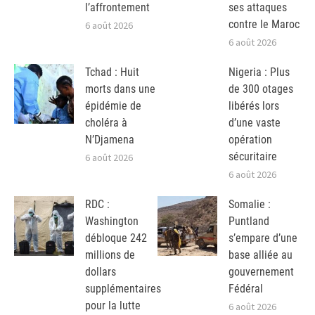
l’affrontement
ses attaques
contre le Maroc
6 août 2026
6 août 2026
Tchad : Huit
Nigeria : Plus
morts dans une
de 300 otages
épidémie de
libérés lors
choléra à
d’une vaste
N’Djamena
opération
sécuritaire
6 août 2026
6 août 2026
RDC :
Somalie :
Washington
Puntland
débloque 242
s’empare d’une
millions de
base alliée au
dollars
gouvernement
supplémentaires
Fédéral
pour la lutte
6 août 2026