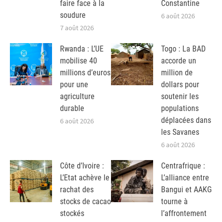
faire face à la
Constantine
soudure
6 août 2026
7 août 2026
Rwanda : L’UE
Togo : La BAD
mobilise 40
accorde un
millions d’euros
million de
pour une
dollars pour
agriculture
soutenir les
durable
populations
déplacées dans
6 août 2026
les Savanes
6 août 2026
Côte d’Ivoire :
Centrafrique :
L’Etat achève le
L’alliance entre
rachat des
Bangui et AAKG
stocks de cacao
tourne à
stockés
l’affrontement