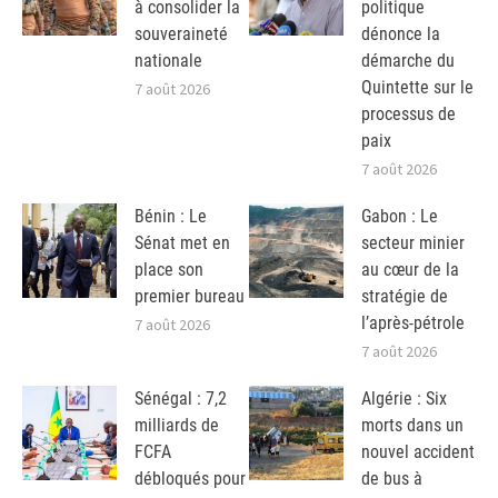
à consolider la
politique
souveraineté
dénonce la
nationale
démarche du
Quintette sur le
7 août 2026
processus de
paix
7 août 2026
Bénin : Le
Gabon : Le
Sénat met en
secteur minier
place son
au cœur de la
premier bureau
stratégie de
l’après-pétrole
7 août 2026
7 août 2026
Sénégal : 7,2
Algérie : Six
milliards de
morts dans un
FCFA
nouvel accident
débloqués pour
de bus à