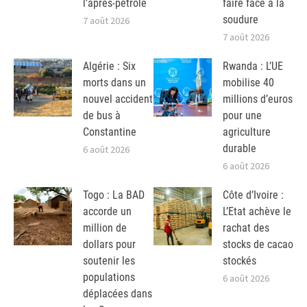
l’après-pétrole
faire face à la
soudure
7 août 2026
7 août 2026
Algérie : Six
Rwanda : L’UE
morts dans un
mobilise 40
nouvel accident
millions d’euros
de bus à
pour une
Constantine
agriculture
durable
6 août 2026
6 août 2026
Togo : La BAD
Côte d’Ivoire :
accorde un
L’Etat achève le
million de
rachat des
dollars pour
stocks de cacao
soutenir les
stockés
populations
6 août 2026
déplacées dans