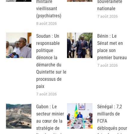
militaire
souveraineté
vieillissant
nationale
(psychiatres)
7 août 2026
8 août 2026
Soudan : Un
Bénin : Le
responsable
Sénat met en
politique
place son
dénonce la
premier bureau
démarche du
7 août 2026
Quintette sur le
processus de
paix
7 août 2026
Gabon : Le
Sénégal : 7,2
secteur minier
milliards de
au cœur de la
FCFA
stratégie de
débloqués pour