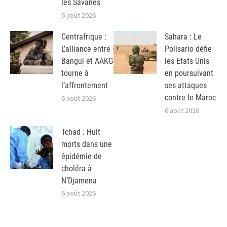
les Savanes
6 août 2026
Centrafrique :
Sahara : Le
L’alliance entre
Polisario défie
Bangui et AAKG
les Etats Unis
tourne à
en poursuivant
l’affrontement
ses attaques
contre le Maroc
6 août 2026
6 août 2026
Tchad : Huit
morts dans une
épidémie de
choléra à
N’Djamena
6 août 2026