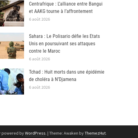
Centrafrique : L’alliance entre Bangui
et AAKG tourne à l’affrontement
6 août 2026
Sahara : Le Polisario défie les Etats
Unis en poursuivant ses attaques
contre le Maroc
6 août 2026
Tchad : Huit morts dans une épidémie
de choléra à N’Djamena
6 août 2026
y powered by
WordPress
.
|
Theme: Awaken by
ThemezHut
.