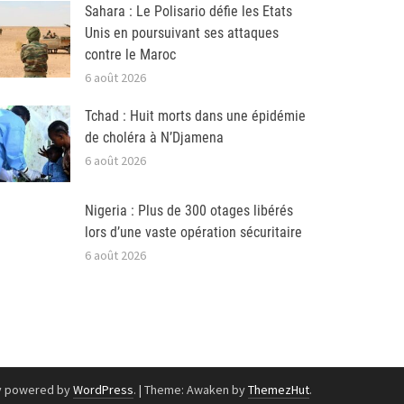
Sahara : Le Polisario défie les Etats
Unis en poursuivant ses attaques
contre le Maroc
6 août 2026
Tchad : Huit morts dans une épidémie
de choléra à N’Djamena
6 août 2026
Nigeria : Plus de 300 otages libérés
lors d’une vaste opération sécuritaire
6 août 2026
y powered by
WordPress
.
|
Theme: Awaken by
ThemezHut
.