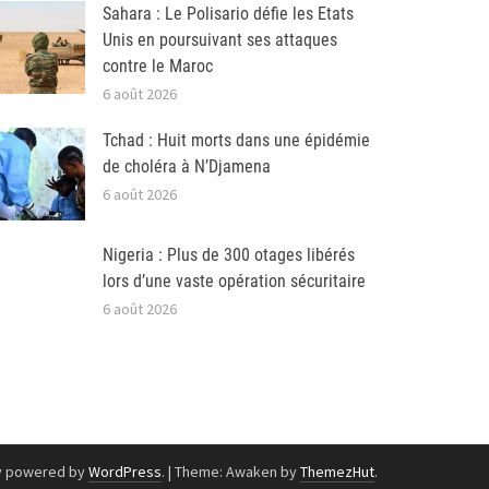
Sahara : Le Polisario défie les Etats
Unis en poursuivant ses attaques
contre le Maroc
6 août 2026
Tchad : Huit morts dans une épidémie
de choléra à N’Djamena
6 août 2026
Nigeria : Plus de 300 otages libérés
lors d’une vaste opération sécuritaire
6 août 2026
y powered by
WordPress
.
|
Theme: Awaken by
ThemezHut
.