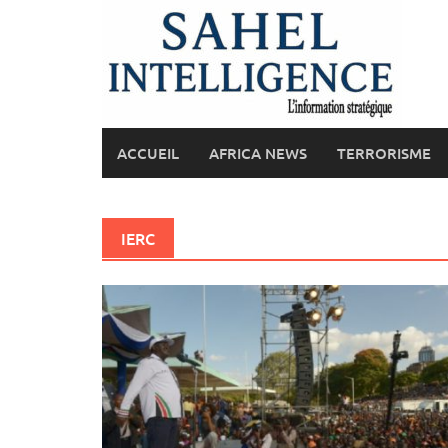
Skip
to
content
ACCUEIL
AFRICA NEWS
TERRORISME
IERC