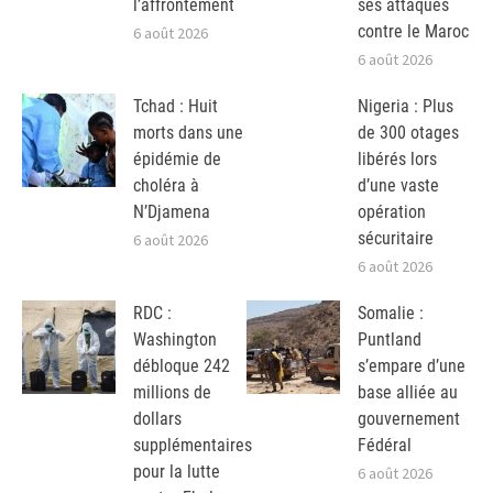
l’affrontement
ses attaques
contre le Maroc
6 août 2026
6 août 2026
Tchad : Huit
Nigeria : Plus
morts dans une
de 300 otages
épidémie de
libérés lors
choléra à
d’une vaste
N’Djamena
opération
sécuritaire
6 août 2026
6 août 2026
RDC :
Somalie :
Washington
Puntland
débloque 242
s’empare d’une
millions de
base alliée au
dollars
gouvernement
supplémentaires
Fédéral
pour la lutte
6 août 2026