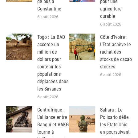
de bus à
pour une
Constantine
agriculture
durable
6 août 2026
6 août 2026
Togo : La BAD
Côte d’Ivoire :
accorde un
L’Etat achève le
million de
rachat des
dollars pour
stocks de cacao
soutenir les
stockés
populations
6 août 2026
déplacées dans
les Savanes
6 août 2026
Centrafrique :
Sahara : Le
L’alliance entre
Polisario défie
Bangui et AAKG
les Etats Unis
tourne à
en poursuivant