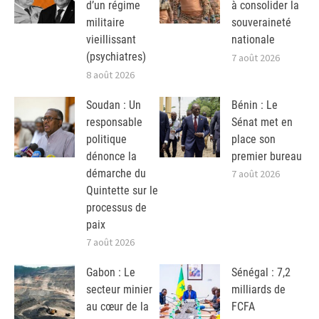
d’un régime
à consolider la
militaire
souveraineté
vieillissant
nationale
(psychiatres)
7 août 2026
8 août 2026
Soudan : Un
Bénin : Le
responsable
Sénat met en
politique
place son
dénonce la
premier bureau
démarche du
7 août 2026
Quintette sur le
processus de
paix
7 août 2026
Gabon : Le
Sénégal : 7,2
secteur minier
milliards de
au cœur de la
FCFA