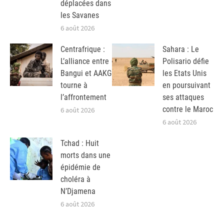
déplacées dans
les Savanes
6 août 2026
Centrafrique :
Sahara : Le
L’alliance entre
Polisario défie
Bangui et AAKG
les Etats Unis
tourne à
en poursuivant
l’affrontement
ses attaques
contre le Maroc
6 août 2026
6 août 2026
Tchad : Huit
morts dans une
épidémie de
choléra à
N’Djamena
6 août 2026