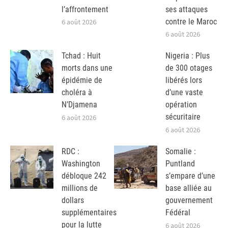
l’affrontement
ses attaques
contre le Maroc
6 août 2026
6 août 2026
Tchad : Huit
Nigeria : Plus
morts dans une
de 300 otages
épidémie de
libérés lors
choléra à
d’une vaste
N’Djamena
opération
sécuritaire
6 août 2026
6 août 2026
RDC :
Somalie :
Washington
Puntland
débloque 242
s’empare d’une
millions de
base alliée au
dollars
gouvernement
supplémentaires
Fédéral
pour la lutte
6 août 2026