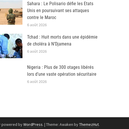
Sahara : Le Polisario défie les Etats
Unis en poursuivant ses attaques
contre le Maroc
6 août 2026
Tchad : Huit morts dans une épidémie
de choléra à N’Djamena
6 août 2026
Nigeria : Plus de 300 otages libérés
lors d’une vaste opération sécuritaire
6 août 2026
y powered by
WordPress
.
|
Theme: Awaken by
ThemezHut
.